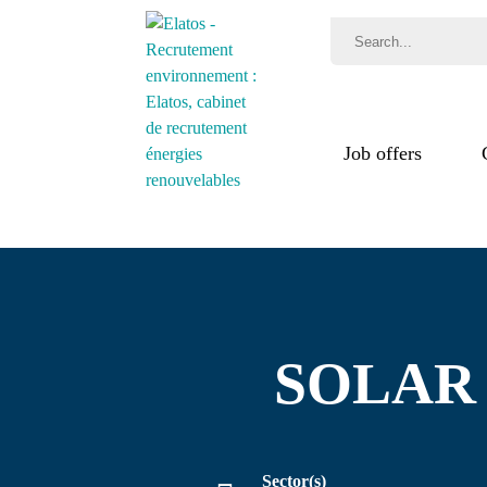
Job offers
Jobs
Recr
proc
Test
SOLAR
Sector(s)