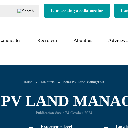
I am seeking a collaborator
I a
Candidates
Our process
Recruteur
About us
About us
Advices 
uitment
Our added value
Our
ess
commitments
Our references
imonials
Our sectors
Home
Job offers
Solar PV Land Manager f/h
 PV LAND MANAG
Publication date : 24 October 2024
Experience level
Locali