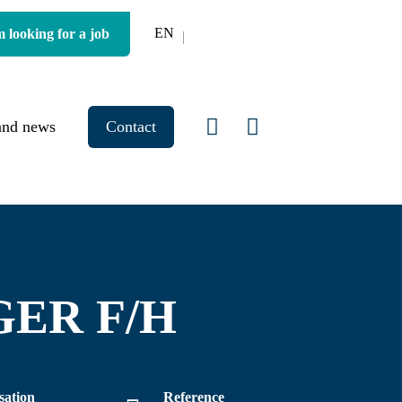
EN
m looking for a job
and news
Contact
ER F/H
sation
Reference