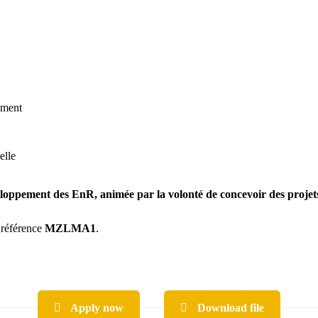
ement
elle
oppement des EnR, animée par la volonté de concevoir des projets d
 référence
MZLMA1
.
Apply now
Download file